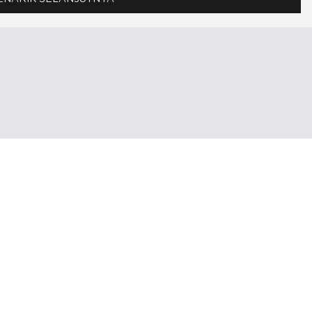
Copyri